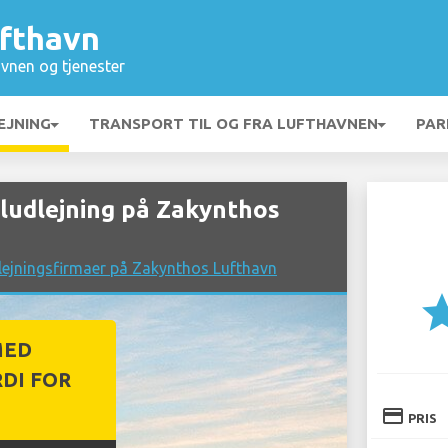
fthavn
vnen og tjenester
EJNING
TRANSPORT TIL OG FRA LUFTHAVNEN
PAR
udlejning på Zakynthos
lejningsfirmaer på Zakynthos Lufthavn
st
MED
DI FOR
credit_card
PRIS