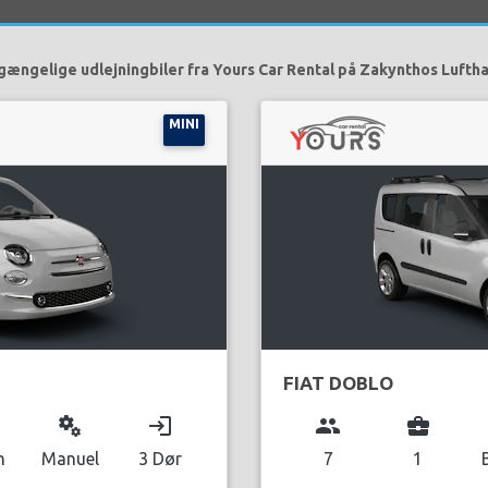
lgængelige udlejningbiler fra Yours Car Rental på Zakynthos Luftha
MINI
FIAT DOBLO
miscellaneous_services
login
group
business_center
n
Manuel
3 Dør
7
1