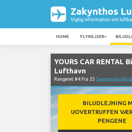
Zakynthos Lu
Vigtig information om luftha
HOME
FLYREJSER
BILUDL
YOURS CAR RENTAL Bil
Lufthavn
Rangeret #4 Fra 25
Sammenlig bilud
BILUDLEJNING 
UOVERTRUFFEN VÆR
PENGENE