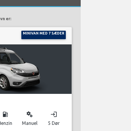
vn er:
MINIVAN MED 7 SÆDER
local_gas_station
miscellaneous_services
login
Benzin
Manuel
5 Dør