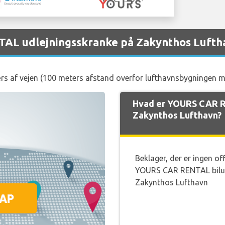
AL udlejningsskranke på Zakynthos Lufth
s af vejen (100 meters afstand overfor lufthavnsbygningen me
Hvad er YOURS CAR R
Zakynthos Lufthavn?
Beklager, der er ingen of
YOURS CAR RENTAL bilud
Zakynthos Lufthavn