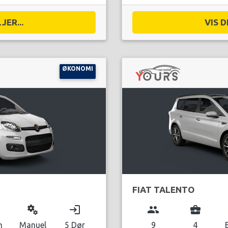
JER...
VIS D
ØKONOMI
FIAT TALENTO
miscellaneous_services
login
group
business_center
n
Manuel
5 Dør
9
4