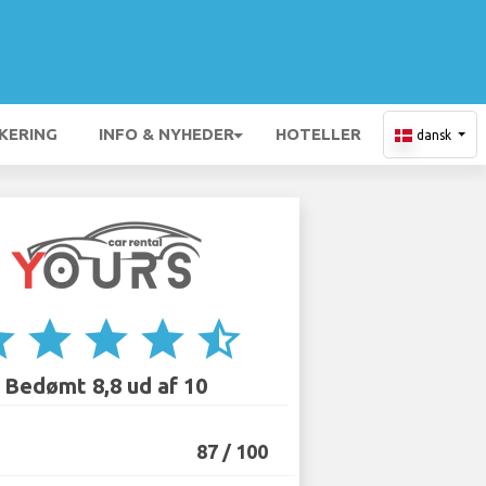
KERING
INFO & NYHEDER
HOTELLER
dansk
ar
star
star
star
star_half
Bedømt 8,8 ud af 10
87 / 100