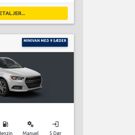
ETALJER...
MINIVAN MED 9 SÆDER
local_gas_station
miscellaneous_services
login
Benzin
Manuel
5 Dør