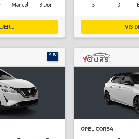
n
Manuel
3 Dør
5
3
JER...
VIS D
SUV
OPEL CORSA