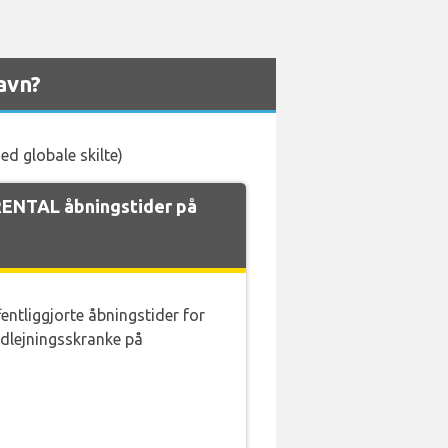
avn?
d globale skilte)
ENTAL åbningstider på
fentliggjorte åbningstider for
lejningsskranke på