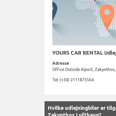
YOURS CAR RENTAL Udlejni
Adresse
Office Outside Aiport, Zakynthos,
Tel: (+30) 2111875564
Hvilke udlejningbiler er ti
Zakynthos Lufthavn?