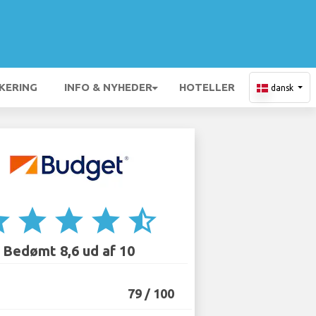
KERING
INFO & NYHEDER
HOTELLER
dansk
ar
star
star
star
star_half
Bedømt 8,6 ud af 10
79 / 100