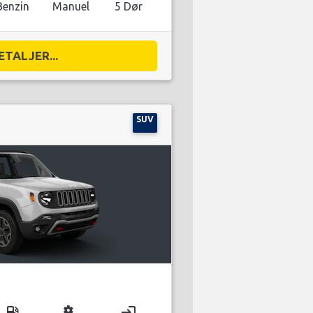
Benzin
Manuel
5 Dør
ETALJER...
SUV
local_gas_station
miscellaneous_services
login