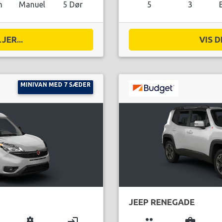
n
Manuel
5 Dør
5
3
JER...
VIS D
MINIVAN MED 7 SÆDER
JEEP RENEGADE
miscellaneous_services
login
group
business_center