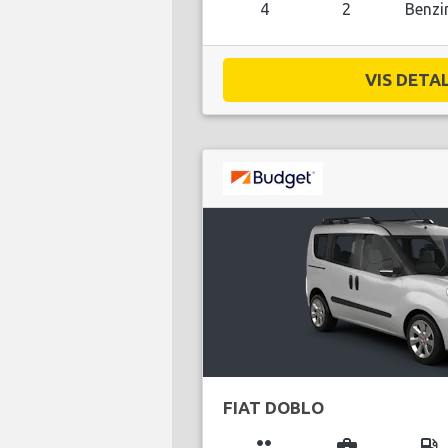
4
2
Benzi
VIS DETAL
FIAT DOBLO
group
business_center
local_gas_station