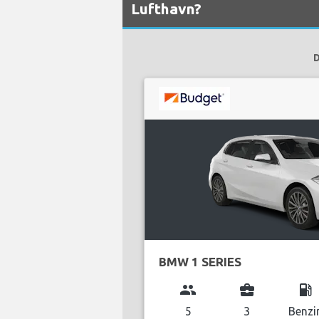
Lufthavn?
D
BMW 1 SERIES
group
business_center
local_gas_station
5
3
Benzi