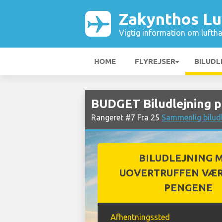
Zakynthos Lu
Vigtig information om luftha
HOME
FLYREJSER
BILUDL
BUDGET Biludlejning 
Rangeret #7 Fra 25
Sammenlig bilud
BILUDLEJNING 
UOVERTRUFFEN VÆR
PENGENE
Afhentningssted