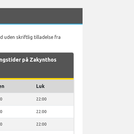
uden skriftlig tilladelse fra
ngstider på Zakynthos
en
Luk
00
22:00
00
22:00
00
22:00