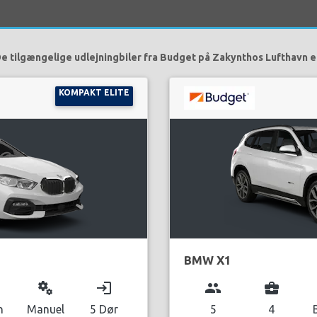
e tilgængelige udlejningbiler fra Budget på Zakynthos Lufthavn e
KOMPAKT ELITE
BMW X1
miscellaneous_services
login
group
business_center
n
Manuel
5 Dør
5
4