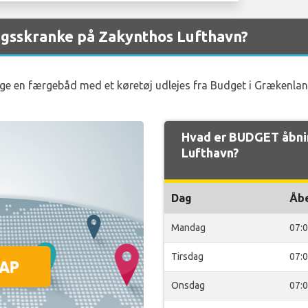
gsskranke på Zakynthos Lufthavn?
uge en færgebåd med et køretøj udlejes fra Budget i Grækenland 
Hvad er BUDGET åbni
Lufthavn?
Dag
Åb
Mandag
07:
Tirsdag
07:
Onsdag
07: