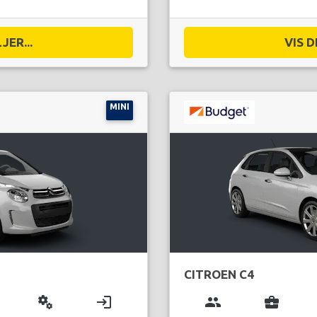
JER...
VIS D
MINI
CITROEN C4
miscellaneous_services
login
group
business_center