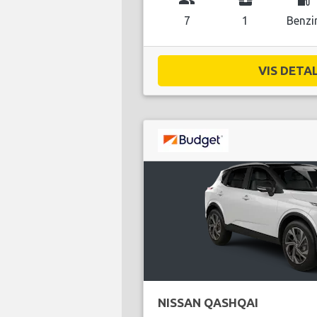
7
1
Benzi
VIS DETAL
NISSAN QASHQAI