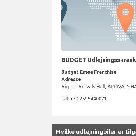
BUDGET Udlejningsskranke
Budget Emea Franchise
Adresse
Airport Arrivals Hall, ARRIVALS H
Tel: +30 2695440071
Hvilke udlejningbiler er t