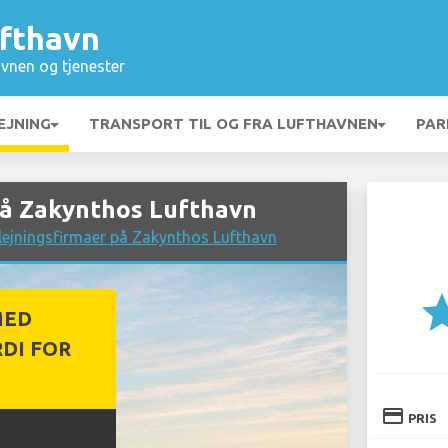
fthavn
vnen og tjenester
EJNING
TRANSPORT TIL OG FRA LUFTHAVNEN
PAR
på Zakynthos Lufthavn
lejningsfirmaer på Zakynthos Lufthavn
st
MED
DI FOR
credit_card
PRIS