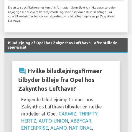
De viste specifikationer er kun til informationsformål, vi kan ikke garantere den
nøjagtige Opel Vivaro køretøjsmodel og specifikationer, du vil modtage. For
specifikke detaljer bør du kontakte det givne biludlejningsfirma på Zakynthos
Lufthavn.
Biludlejning af Opel hos Zakynthos Lufthavn - ofte stillede
spørgsmål
question_answer
Hvilke biludlejningsfirmaer
tilbyder billeje fra Opel hos
Zakynthos Lufthavn?
Følgende biludlejningsfirmaer hos
Zakynthos Lufthavn tilbyder en række
modeller af Opel:
CARWIZ
,
THRIFTY
,
HERTZ
,
AUTO-UNION
,
ABBYCAR
,
ENTERPRISE
,
ALAMO
,
NATIONAL
,