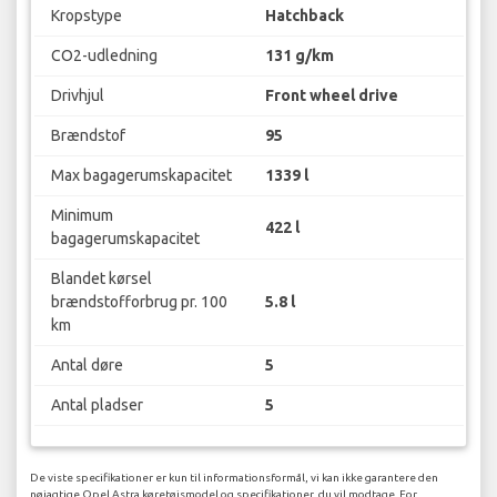
Kropstype
Hatchback
CO2-udledning
131 g/km
Drivhjul
Front wheel drive
Brændstof
95
Max bagagerumskapacitet
1339 l
Minimum
422 l
bagagerumskapacitet
Blandet kørsel
brændstofforbrug pr. 100
5.8 l
km
Antal døre
5
Antal pladser
5
De viste specifikationer er kun til informationsformål, vi kan ikke garantere den
nøjagtige Opel Astra køretøjsmodel og specifikationer, du vil modtage. For