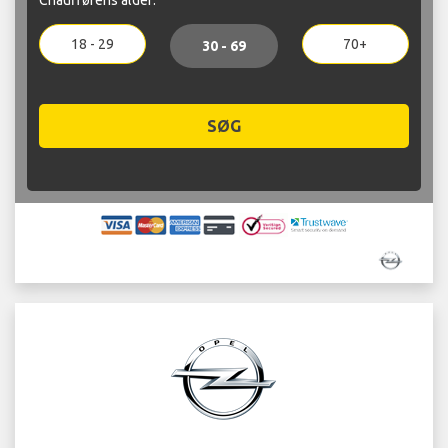
18 - 29
70+
30 - 69
SØG