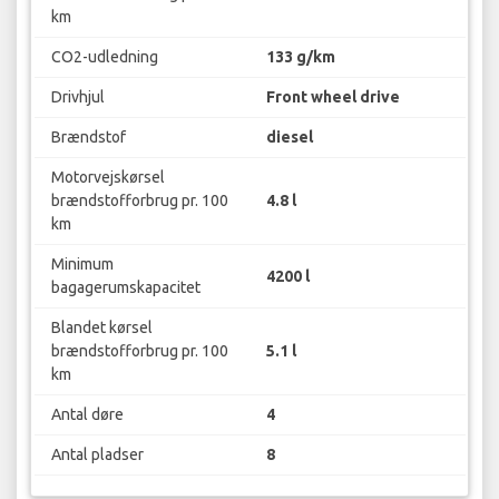
km
CO2-udledning
133 g/km
Drivhjul
Front wheel drive
Brændstof
diesel
Motorvejskørsel
brændstofforbrug pr. 100
4.8 l
km
Minimum
4200 l
bagagerumskapacitet
Blandet kørsel
brændstofforbrug pr. 100
5.1 l
km
Antal døre
4
Antal pladser
8