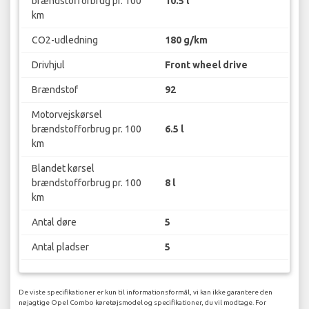
brændstofforbrug pr. 100
10.5 l
km
CO2-udledning
180 g/km
Drivhjul
Front wheel drive
Brændstof
92
Motorvejskørsel
brændstofforbrug pr. 100
6.5 l
km
Blandet kørsel
brændstofforbrug pr. 100
8 l
km
Antal døre
5
Antal pladser
5
De viste specifikationer er kun til informationsformål, vi kan ikke garantere den
nøjagtige Opel Combo køretøjsmodel og specifikationer, du vil modtage. For