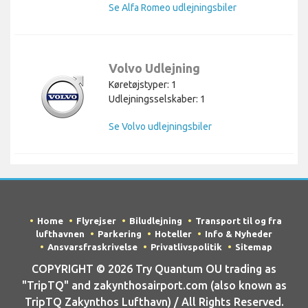
Se Alfa Romeo udlejningsbiler
Volvo Udlejning
Køretøjstyper: 1
Udlejningsselskaber: 1
Se Volvo udlejningsbiler
Home
Flyrejser
Biludlejning
Transport til og fra
lufthavnen
Parkering
Hoteller
Info & Nyheder
Ansvarsfraskrivelse
Privatlivspolitik
Sitemap
COPYRIGHT © 2026 Try Quantum OU trading as
"TripTQ" and zakynthosairport.com (also known as
TripTQ Zakynthos Lufthavn) / All Rights Reserved.