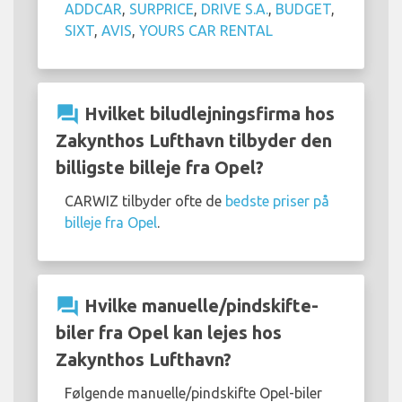
ADDCAR
,
SURPRICE
,
DRIVE S.A.
,
BUDGET
,
SIXT
,
AVIS
,
YOURS CAR RENTAL
question_answer
Hvilket biludlejningsfirma hos
Zakynthos Lufthavn tilbyder den
billigste billeje fra Opel?
CARWIZ tilbyder ofte de
bedste priser på
billeje fra Opel
.
question_answer
Hvilke manuelle/pindskifte-
biler fra Opel kan lejes hos
Zakynthos Lufthavn?
Følgende manuelle/pindskifte Opel-biler