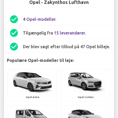
Opel - Zakynthos Lufthavn
check_circle
4
Opel-modeller
.
check_circle
Tilgængelig fra
15 leverandører
.
check_circle
Der blev søgt efter tilbud på 47 Opel billeje.
Populære Opel-modeller til leje:
Opel Astra
Opel Combo