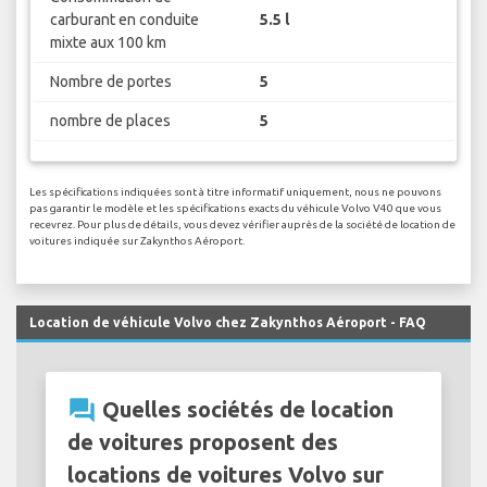
carburant en conduite
5.5 l
mixte aux 100 km
Nombre de portes
5
nombre de places
5
Les spécifications indiquées sont à titre informatif uniquement, nous ne pouvons
pas garantir le modèle et les spécifications exacts du véhicule Volvo V40 que vous
recevrez. Pour plus de détails, vous devez vérifier auprès de la société de location de
voitures indiquée sur Zakynthos Aéroport.
Location de véhicule Volvo chez Zakynthos Aéroport - FAQ
question_answer
Quelles sociétés de location
de voitures proposent des
locations de voitures Volvo sur