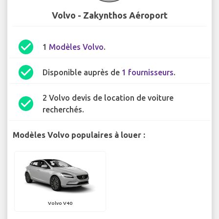
Volvo - Zakynthos Aéroport
check_circle
1
Modèles Volvo
.
check_circle
Disponible auprès de
1 fournisseurs
.
2 Volvo devis de location de voiture
check_circle
recherchés.
Modèles Volvo populaires à louer :
Volvo V40