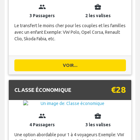
group
business_center
3 Passagers
2 les valises
Le transfert le moins cher pour les couples et les familles
avec un enfant Exemple: VW Polo, Opel Corsa, Renault
Clio, Skoda Fabia, etc.
VOIR...
€28
CLASSE ÉCONOMIQUE
group
business_center
4 Passagers
3 les valises
Une option abordable pour 1 à 4 voyageurs Exemple: VW