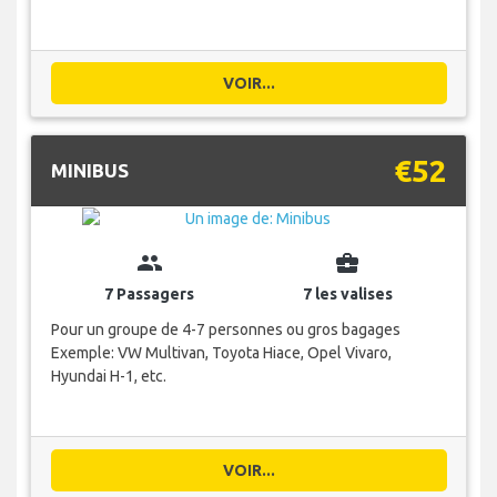
VOIR...
€52
MINIBUS
group
business_center
7 Passagers
7 les valises
Pour un groupe de 4-7 personnes ou gros bagages
Exemple: VW Multivan, Toyota Hiace, Opel Vivaro,
Hyundai H-1, etc.
VOIR...