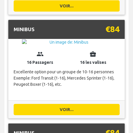
VOIR...
€84
MINIBUS
group
business_center
16 Passagers
16 les valises
Excellente option pour un groupe de 10-16 personnes
Exemple: Ford Transit (1-16), Mercedes Sprinter (1-16),
Peugeot Boxer (1-16), etc.
VOIR...
€84
MINIBUS