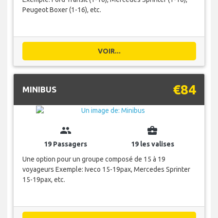
Peugeot Boxer (1-16), etc.
VOIR...
€84
MINIBUS
group
business_center
19 Passagers
19 les valises
Une option pour un groupe composé de 15 à 19
voyageurs Exemple: Iveco 15-19pax, Mercedes Sprinter
15-19pax, etc.