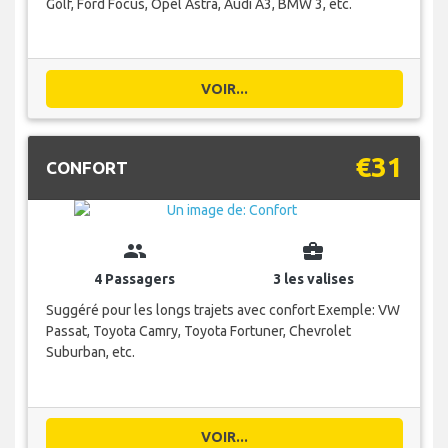
Golf, Ford Focus, Opel Astra, Audi A3, BMW 3, etc.
VOIR...
€31
CONFORT
group
business_center
4 Passagers
3 les valises
Suggéré pour les longs trajets avec confort Exemple: VW
Passat, Toyota Camry, Toyota Fortuner, Chevrolet
Suburban, etc.
VOIR...