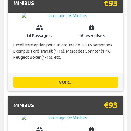
€93
MINIBUS
group
business_center
16 Passagers
16 les valises
Excellente option pour un groupe de 10-16 personnes
Exemple: Ford Transit (1-16), Mercedes Sprinter (1-16),
Peugeot Boxer (1-16), etc.
VOIR...
€93
MINIBUS
group
business_center