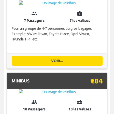
group
business_center
7 Passagers
7 les valises
Pour un groupe de 4-7 personnes ou gros bagages
Exemple: VW Multivan, Toyota Hiace, Opel Vivaro,
Hyundai H-1, etc.
VOIR...
€84
MINIBUS
group
business_center
10 Passagers
10 les valises