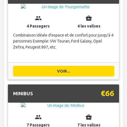
group
business_center
4 Passagers
4 les valises
Combinaison idéale d'espace et de confort pour jusqu'à 4
personnes Exemple: VW Touran, Ford Galaxy, Opel
Zefira, Peugeot 807, etc.
VOIR...
€66
MINIBUS
group
business_center
7 Passagers
7 les valises