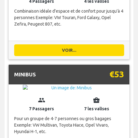
4 Passagers
4 les valises
Combinaison idéale d'espace et de confort pour jusqu'à 4
personnes Exemple: VW Touran, Ford Galaxy, Opel
Zefira, Peugeot 807, etc.
VOIR...
€53
MINIBUS
group
business_center
7 Passagers
7 les valises
Pour un groupe de 4-7 personnes ou gros bagages
Exemple: VW Multivan, Toyota Hiace, Opel Vivaro,
Hyundai H-1, etc.