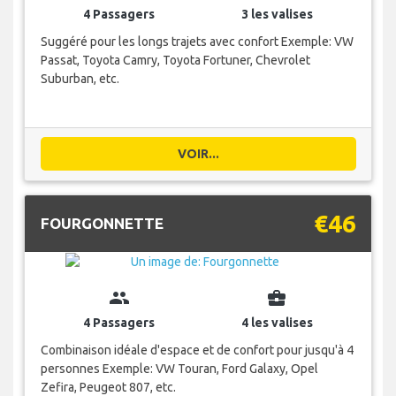
4 Passagers
3 les valises
Suggéré pour les longs trajets avec confort Exemple: VW
Passat, Toyota Camry, Toyota Fortuner, Chevrolet
Suburban, etc.
VOIR...
€46
FOURGONNETTE
group
business_center
4 Passagers
4 les valises
Combinaison idéale d'espace et de confort pour jusqu'à 4
personnes Exemple: VW Touran, Ford Galaxy, Opel
Zefira, Peugeot 807, etc.