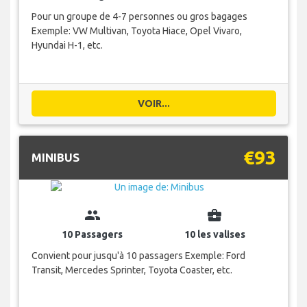
Pour un groupe de 4-7 personnes ou gros bagages
Exemple: VW Multivan, Toyota Hiace, Opel Vivaro,
Hyundai H-1, etc.
VOIR...
€93
MINIBUS
group
business_center
10 Passagers
10 les valises
Convient pour jusqu'à 10 passagers Exemple: Ford
Transit, Mercedes Sprinter, Toyota Coaster, etc.