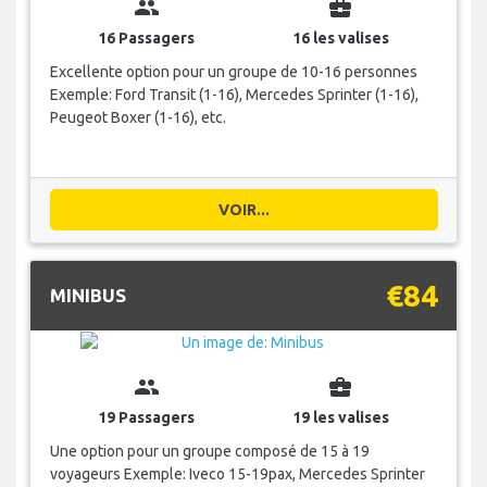
group
business_center
16 Passagers
16 les valises
Excellente option pour un groupe de 10-16 personnes
Exemple: Ford Transit (1-16), Mercedes Sprinter (1-16),
Peugeot Boxer (1-16), etc.
VOIR...
€84
MINIBUS
group
business_center
19 Passagers
19 les valises
Une option pour un groupe composé de 15 à 19
voyageurs Exemple: Iveco 15-19pax, Mercedes Sprinter