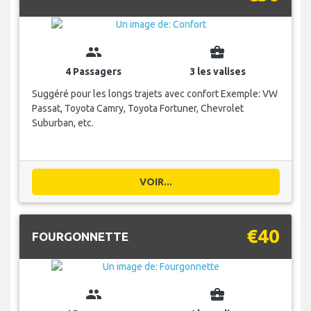
group
business_center
4 Passagers
3 les valises
Suggéré pour les longs trajets avec confort Exemple: VW
Passat, Toyota Camry, Toyota Fortuner, Chevrolet
Suburban, etc.
VOIR...
€40
FOURGONNETTE
group
business_center