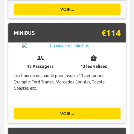
VOIR...
€114
MINIBUS
group
business_center
13 Passagers
13 les valises
Le choix recommandé pour jusqu'à 13 personnes
Exemple: Ford Transit, Mercedes Sprinter, Toyota
Coaster, etc.
VOIR...