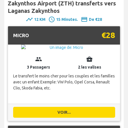
Zakynthos Airport (ZTH) transferts vers
Laganas Zakynthos
timeline
schedule
payment
12 KM
15 Minutes.
De €28
€28
MICRO
group
business_center
3 Passagers
2 les valises
Le transfert le moins cher pour les couples et les familles
avec un enfant Exemple: VW Polo, Opel Corsa, Renault
Clio, Skoda Fabia, etc.
VOIR...