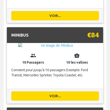
VOIR...
€84
MINIBUS
group
business_center
10 Passagers
10 les valises
Convient pour jusqu'à 10 passagers Exemple: Ford
Transit, Mercedes Sprinter, Toyota Coaster, etc.
VOIR...