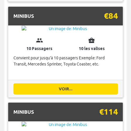
€84
MINIBUS
group
business_center
10 Passagers
10 les valises
Convient pour jusqu'à 10 passagers Exemple: Ford
Transit, Mercedes Sprinter, Toyota Coaster, etc.
VOIR...
€114
MINIBUS