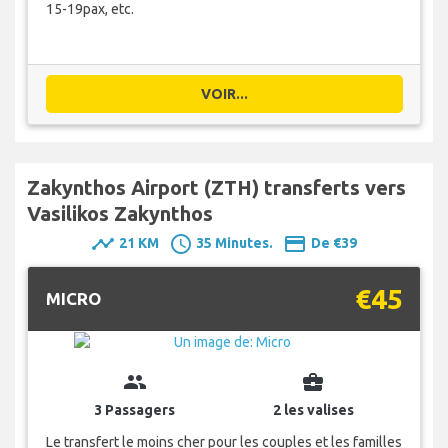
15-19pax, etc.
VOIR...
Zakynthos Airport (ZTH) transferts vers
Vasilikos Zakynthos
timeline
schedule
payment
21 KM
35 Minutes.
De €39
€45
MICRO
group
business_center
3 Passagers
2 les valises
Le transfert le moins cher pour les couples et les familles