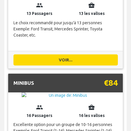
group
business_center
13 Passagers
13 les valises
Le choix recommandé pour jusqu'à 13 personnes
Exemple: Ford Transit, Mercedes Sprinter, Toyota
Coaster, etc.
VOIR...
€84
MINIBUS
group
business_center
16 Passagers
16 les valises
Excellente option pour un groupe de 10-16 personnes
Exemple: Ford Transit (1-16), Mercedes Sprinter (1-16),