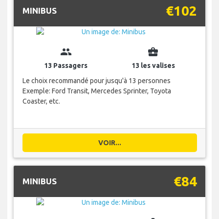
€102
MINIBUS
group
business_center
13 Passagers
13 les valises
Le choix recommandé pour jusqu'à 13 personnes
Exemple: Ford Transit, Mercedes Sprinter, Toyota
Coaster, etc.
VOIR...
€84
MINIBUS