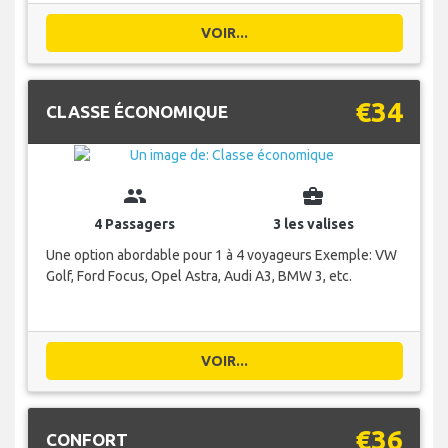
VOIR...
€34
CLASSE ÉCONOMIQUE
group
business_center
4 Passagers
3 les valises
Une option abordable pour 1 à 4 voyageurs Exemple: VW
Golf, Ford Focus, Opel Astra, Audi A3, BMW 3, etc.
VOIR...
€36
CONFORT