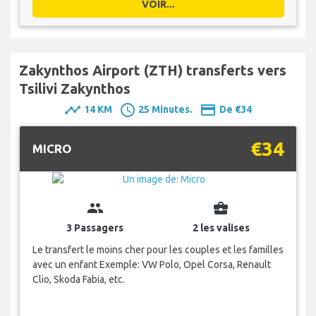
VOIR...
Zakynthos Airport (ZTH) transferts vers
Tsilivi Zakynthos
timeline
schedule
payment
14 KM
25 Minutes.
De €34
€34
MICRO
group
business_center
3 Passagers
2 les valises
Le transfert le moins cher pour les couples et les familles
avec un enfant Exemple: VW Polo, Opel Corsa, Renault
Clio, Skoda Fabia, etc.