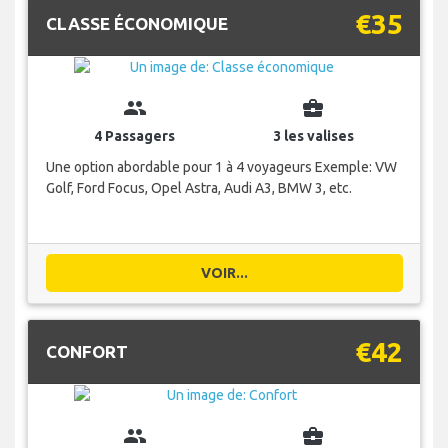
€35
CLASSE ÉCONOMIQUE
group
business_center
4 Passagers
3 les valises
Une option abordable pour 1 à 4 voyageurs Exemple: VW
Golf, Ford Focus, Opel Astra, Audi A3, BMW 3, etc.
VOIR...
€42
CONFORT
group
business_center