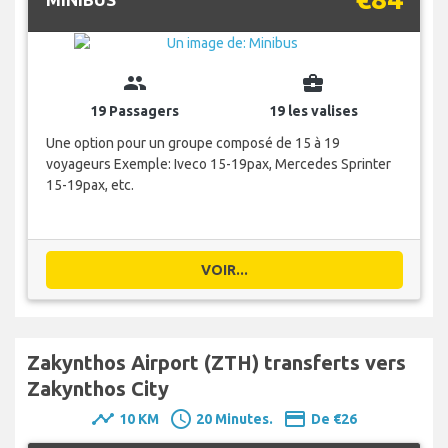
group
business_center
19 Passagers
19 les valises
Une option pour un groupe composé de 15 à 19
voyageurs Exemple: Iveco 15-19pax, Mercedes Sprinter
15-19pax, etc.
VOIR...
Zakynthos Airport (ZTH) transferts vers
Zakynthos City
timeline
schedule
payment
10 KM
20 Minutes.
De €26