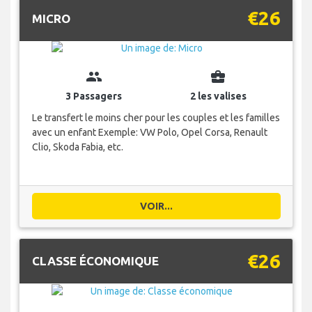
€26
MICRO
group
business_center
3 Passagers
2 les valises
Le transfert le moins cher pour les couples et les familles
avec un enfant Exemple: VW Polo, Opel Corsa, Renault
Clio, Skoda Fabia, etc.
VOIR...
€26
CLASSE ÉCONOMIQUE