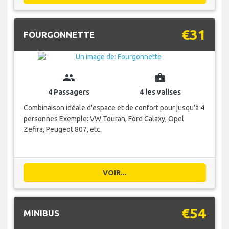
€31
FOURGONNETTE
group
business_center
4 Passagers
4 les valises
Combinaison idéale d'espace et de confort pour jusqu'à 4
personnes Exemple: VW Touran, Ford Galaxy, Opel
Zefira, Peugeot 807, etc.
VOIR...
€54
MINIBUS