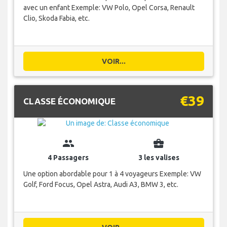
avec un enfant Exemple: VW Polo, Opel Corsa, Renault
Clio, Skoda Fabia, etc.
VOIR...
€39
CLASSE ÉCONOMIQUE
group
business_center
4 Passagers
3 les valises
Une option abordable pour 1 à 4 voyageurs Exemple: VW
Golf, Ford Focus, Opel Astra, Audi A3, BMW 3, etc.