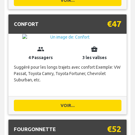
VOIR...
€47
CONFORT
group
business_center
4 Passagers
3 les valises
Suggéré pour les longs trajets avec confort Exemple: VW
Passat, Toyota Camry, Toyota Fortuner, Chevrolet
Suburban, etc.
VOIR...
€52
FOURGONNETTE