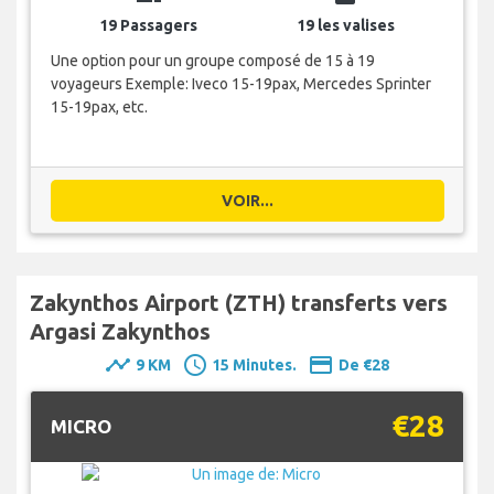
19 Passagers
19 les valises
Une option pour un groupe composé de 15 à 19
voyageurs Exemple: Iveco 15-19pax, Mercedes Sprinter
15-19pax, etc.
VOIR...
Zakynthos Airport (ZTH) transferts vers
Argasi Zakynthos
timeline
schedule
payment
9 KM
15 Minutes.
De €28
€28
MICRO